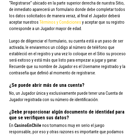
“Registrarse” ubicado en la parte superior derecha de nuestra Sitio,
de inmediato aparecerá un formulario donde debe completar todos
los datos solicitados de manera veraz, al final el Jugador deberá
aceptar nuestros
Términos y Condiciones
y aceptar que su registro
corresponde a un Jugador mayor de edad.
Luego de diligenciar el formulario, su cuenta está a un paso de ser
activada; le enviaremos un código al número de teléfono que
estableció en el registro y una vez lo coloque en el Sitio su proceso
será exitoso y está más que listo para empezar a jugar y ganar.
Recuerde que su nombre de Jugador es el Username registrado y la
contraseña que definió al momento de registrarse.
¿Se puede abrir más de una cuenta?
No, un Jugador única y exclusivamente puede tener una Cuenta de
Jugador registrada con su número de identificación.
¿Debe proporcionar algún documento de identidad para
que se verifiquen sus datos?
En
CasinoEnChile
nos tomamos muy en serio el juego
responsable, por eso y otras razones es importante que podamos