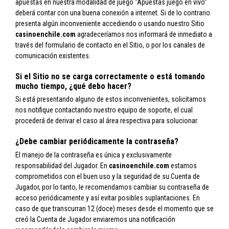
apuestas en nuestra modalidad de juego “Apuestas juego en vivo”
deberá contar con una buena conexión a internet. Si de lo contrario
presenta algún inconveniente accediendo o usando nuestro Sitio
casinoenchile.com
agradeceríamos nos informará de inmediato a
través del formulario de contacto en el Sitio, o por los canales de
comunicación existentes.
Si el Sitio no se carga correctamente o está tomando
mucho tiempo, ¿qué debo hacer?
Si está presentando alguno de estos inconvenientes, solicitamos
nos notifique contactando nuestro equipo de soporte, el cual
procederá de derivar el caso al área respectiva para solucionar.
¿Debe cambiar periódicamente la contraseña?
El manejo de la contraseña es única y exclusivamente
responsabilidad del Jugador. En
casinoenchile.com
estamos
comprometidos con el buen uso y la seguridad de su Cuenta de
Jugador, por lo tanto, le recomendamos cambiar su contraseña de
acceso periódicamente y así evitar posibles suplantaciones. En
caso de que transcurran 12 (doce) meses desde el momento que se
creó la Cuenta de Jugador enviaremos una notificación